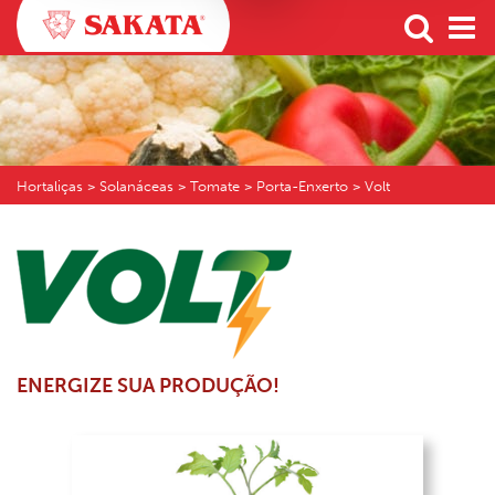
Hortaliças
> Solanáceas > Tomate > Porta-Enxerto > Volt
ENERGIZE SUA PRODUÇÃO!