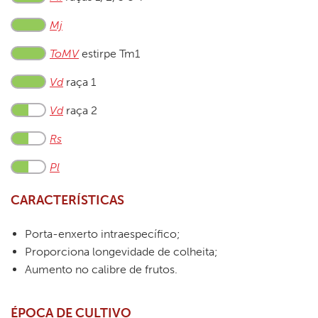
Mj
ToMV
estirpe Tm1
Vd
raça 1
Vd
raça 2
Rs
Pl
CARACTERÍSTICAS
Porta-enxerto intraespecífico;
Proporciona longevidade de colheita;
Aumento no calibre de frutos.
ÉPOCA DE CULTIVO