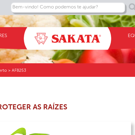
Bem-vindo! Como podemos te ajudar?
RES
EQ
erto > AF8253
OTEGER AS RAÍZES