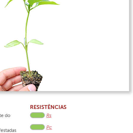
RESISTÊNCIAS
te do
Rs
Pc
festadas