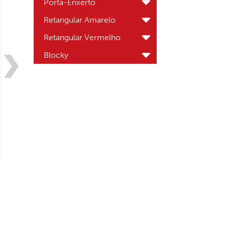
Porta-Enxerto
Retangular Amarelo
Retangular Vermelho
Blocky