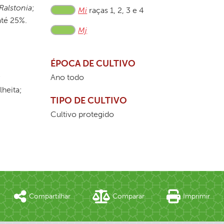
Ralstonia
;
Mi
raças 1, 2, 3 e 4
até 25%.
Mj
ÉPOCA DE CULTIVO
;
Ano todo
heita;
TIPO DE CULTIVO
Cultivo protegido
Compartilhar
Comparar
Imprimir