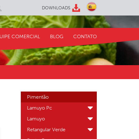
DOWNLOADS
UIPE COMERCIAL
BLOG
CONTATO
Pimentão
Lamuyo Pc
Lamuyo
Retangular Verde