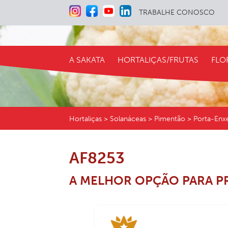
TRABALHE CONOSCO
A SAKATA
HORTALIÇAS/FRUTAS
FLO
Hortaliças
> Solanáceas > Pimentão > Porta-Enx
AF8253
A MELHOR OPÇÃO PARA PR