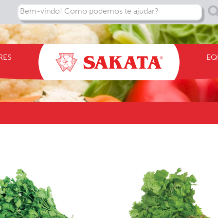
Bem-vindo! Como podemos te ajudar?
RES
EQ