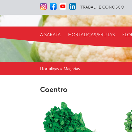
TRABALHE CONOSCO
A SAKATA
HORTALIÇAS/FRUTAS
FLO
Hortaliças > Maçarias
Coentro