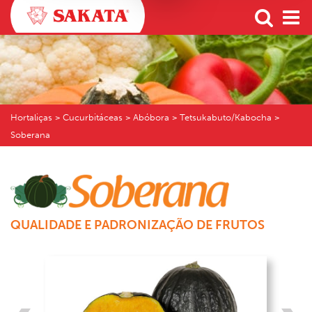
Hortaliças
> Cucurbitáceas > Abóbora > Tetsukabuto/Kabocha >
Soberana
QUALIDADE E PADRONIZAÇÃO DE FRUTOS