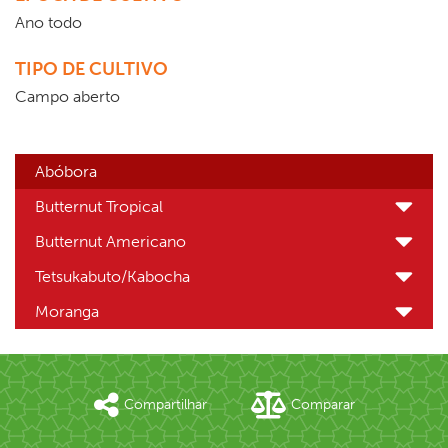
Ano todo
TIPO DE CULTIVO
Campo aberto
Abóbora
Butternut Tropical
Butternut Americano
Tetsukabuto/Kabocha
Moranga
Compartilhar
Comparar