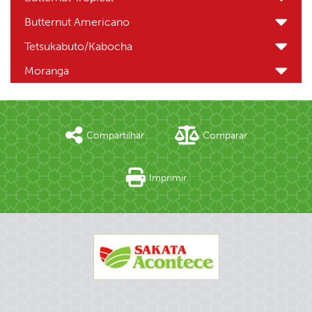
Butternut Americano
Tetsukabuto/Kabocha
Moranga
Compartilhar
Comparar
Imprimir