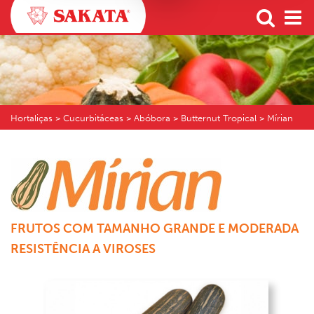
Hortaliças
> Cucurbitáceas > Abóbora > Butternut Tropical > Mírian
FRUTOS COM TAMANHO GRANDE E MODERADA
RESISTÊNCIA A VIROSES