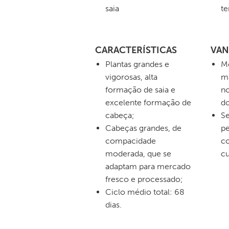
saia
te
CARACTERÍSTICAS
VAN
Plantas grandes e
M
vigorosas, alta
ma
formação de saia e
n
excelente formação de
do
cabeça;
Se
Cabeças grandes, de
pe
compacidade
co
moderada, que se
cu
adaptam para mercado
fresco e processado;
Ciclo médio total: 68
dias.