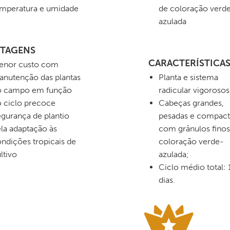
mperatura e umidade
de coloração verd
azulada
TAGENS
CARACTERÍSTICA
enor custo com
nutenção das plantas
Planta e sistema
o campo em função
radicular vigorosos
 ciclo precoce
Cabeças grandes,
gurança de plantio
pesadas e compact
la adaptação às
com grânulos finos
ndições tropicais de
coloração verde-
ltivo
azulada;
Ciclo médio total:
dias.