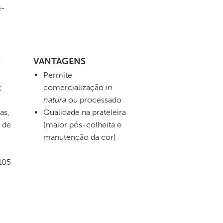
e-
S
VANTAGENS
Permite
;
comercialização
in
natura
ou processado
as,
Qualidade na prateleira
 de
(maior pós-colheita e
manutenção da cor)
 105