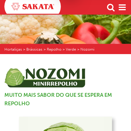
Hortaliças
> Brássicas > Repolho > Verde > Nozomi
MUITO MAIS SABOR DO QUE SE ESPERA EM
REPOLHO