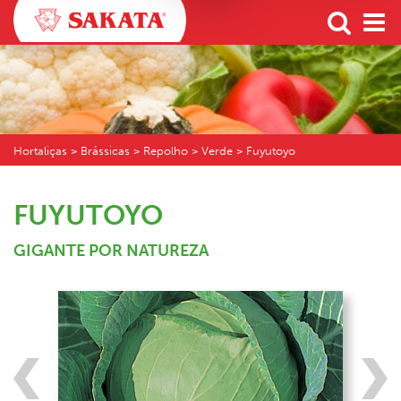
Hortaliças
> Brássicas > Repolho > Verde > Fuyutoyo
FUYUTOYO
GIGANTE POR NATUREZA