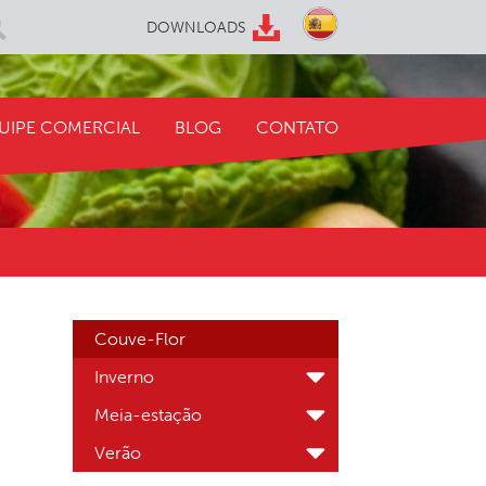
DOWNLOADS
UIPE COMERCIAL
BLOG
CONTATO
Couve-Flor
Inverno
Meia-estação
Verão