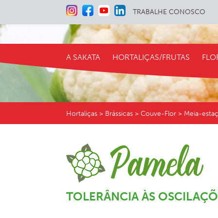
TRABALHE CONOSCO
A SAKATA
HORTALIÇAS/FRUTAS
FLO
Hortaliças
> Brássicas > Couve-Flor > Meia-esta
TOLERÂNCIA ÀS OSCILAÇÕ