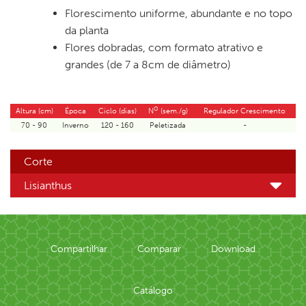
Florescimento uniforme, abundante e no topo
da planta
Flores dobradas, com formato atrativo e
grandes (de 7 a 8cm de diâmetro)
O
Altura (cm)
Época
Ciclo (dias)
N
(sem./g)
Regulador Crescimento
70 - 90
Inverno
120 - 160
Peletizada
-
Corte
Lisianthus
Compartilhar
Comparar
Download
Catálogo