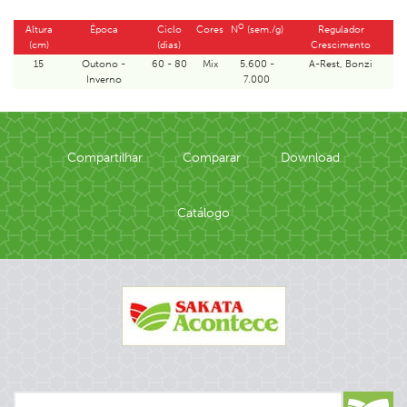
O
Altura
Época
Ciclo
Cores
N
(sem./g)
Regulador
(cm)
(dias)
Crescimento
15
Outono -
60 - 80
Mix
5.600 -
A-Rest, Bonzi
Inverno
7.000
Compartilhar
Comparar
Download
Catálogo