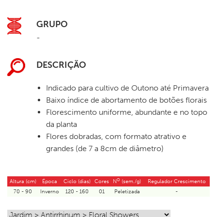
GRUPO
-
DESCRIÇÃO
Indicado para cultivo de Outono até Primavera
Baixo índice de abortamento de botões florais
Florescimento uniforme, abundante e no topo
da planta
Flores dobradas, com formato atrativo e
grandes (de 7 a 8cm de diâmetro)
O
Altura (cm)
Época
Ciclo (dias)
Cores
N
(sem./g)
Regulador Crescimento
70 - 90
Inverno
120 - 160
01
Peletizada
-