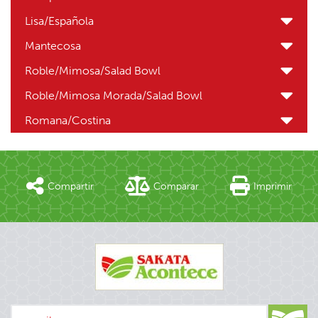
Lisa/Española
Mantecosa
Roble/Mimosa/Salad Bowl
Roble/Mimosa Morada/Salad Bowl
Romana/Costina
Compartir
Comparar
Imprimir