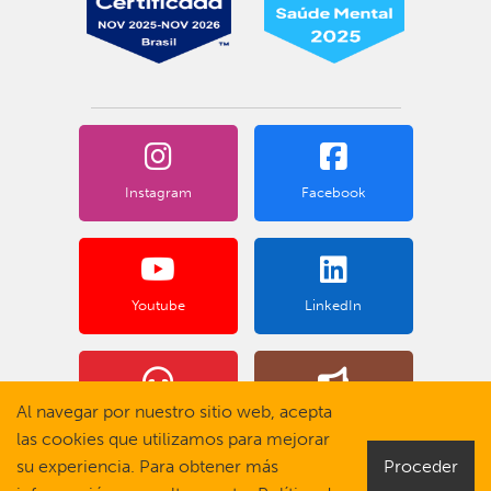
Instagram
Facebook
Youtube
LinkedIn
Al navegar por nuestro sitio web, acepta
Fale Conosco
Canal de Denuncia
las cookies que utilizamos para mejorar
su experiencia. Para obtener más
Proceder