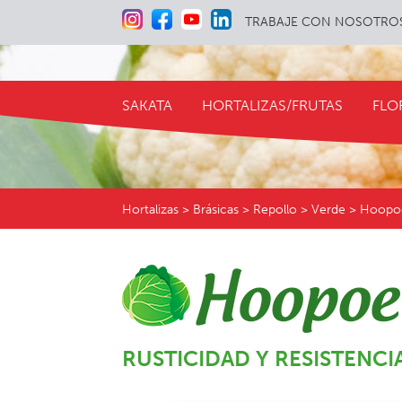
TRABAJE CON NOSOTRO
SAKATA
HORTALIZAS/FRUTAS
FLO
Hortalizas
> Brásicas > Repollo > Verde > Hoop
RUSTICIDAD Y RESISTENCI