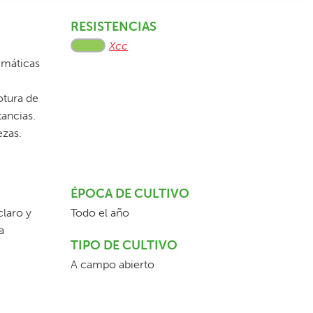
RESISTENCIAS
Xcc
limáticas
otura de
tancias.
ezas.
ÉPOCA DE CULTIVO
claro y
Todo el año
a
TIPO DE CULTIVO
A campo abierto