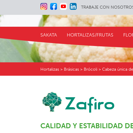
TRABAJE CON NOSOTRO
SAKATA
HORTALIZAS/FRUTAS
FLO
Hortalizas
> Brásicas > Brócoli > Cabeza única de
CALIDAD Y ESTABILIDAD 