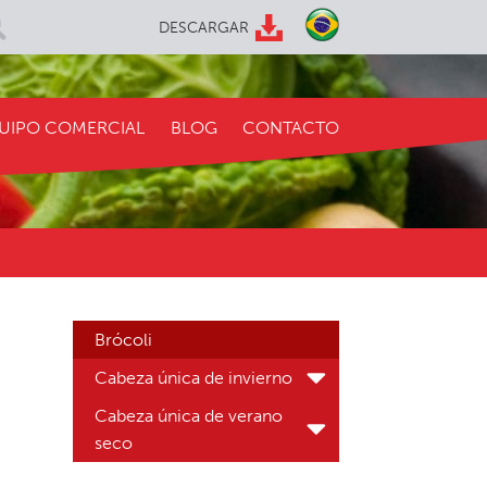
DESCARGAR
UIPO COMERCIAL
BLOG
CONTACTO
Brócoli
Cabeza única de invierno
Cabeza única de verano
seco