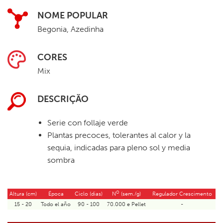
NOME POPULAR
Begonia, Azedinha
CORES
Mix
DESCRIÇÃO
Serie con follaje verde
Plantas precoces, tolerantes al calor y la
sequia, indicadas para pleno sol y media
sombra
O
Altura (cm)
Época
Ciclo (dias)
N
(sem./g)
Regulador Crescimento
15 - 20
Todo el año
90 - 100
70.000 e Pellet
-