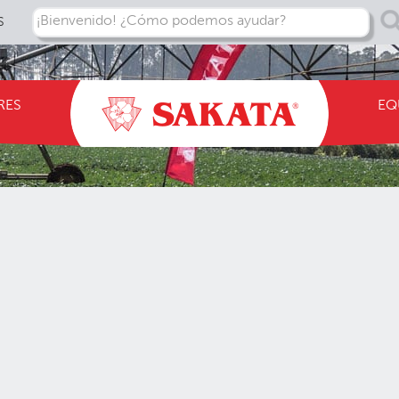
¡Bienvenido! ¿Cómo podemos ayudar?
S
RES
EQ